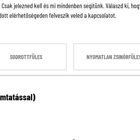
sak jelezned kell és mi mindenben segítünk. Válaszd ki, hogy 
ott elérhetőségeden felveszik veled a kapcsolatot.
SODROTTFÜLES
NYOMATLAN ZSINÓRFÜLE
omtatással)