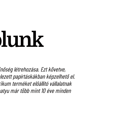
ólunk
őség létrehozása. Ezt követve,
A St. Andrea Szől
ezett papírtáskákban képzelhető el.
szeretné sugal
kum terméket előállító vállalatnak
készíteni. A c
írbatyu már több mint 10 éve minden