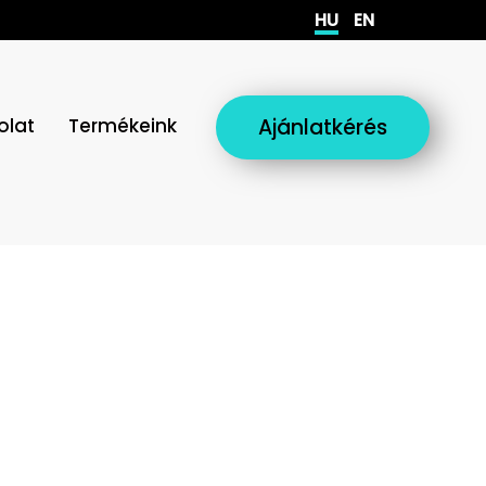
HU
EN
olat
Termékeink
Ajánlatkérés