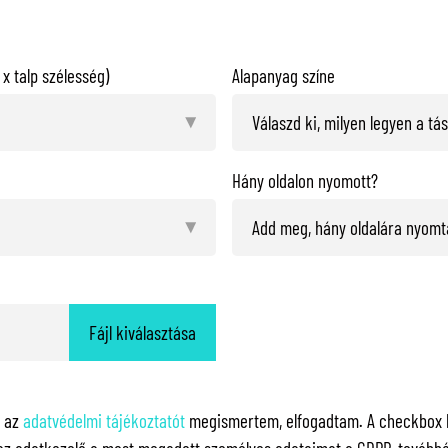
x talp szélesség)
Alapanyag színe
Hány oldalon nyomott?
Fájl kiválasztása
y az
adatvédelmi tájékoztatót
megismertem, elfogadtam. A checkbox ki