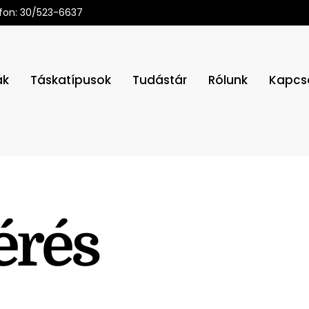
fon: 30/523-6637
ák
Táskatípusok
Tudástár
Rólunk
Kapcs
érés