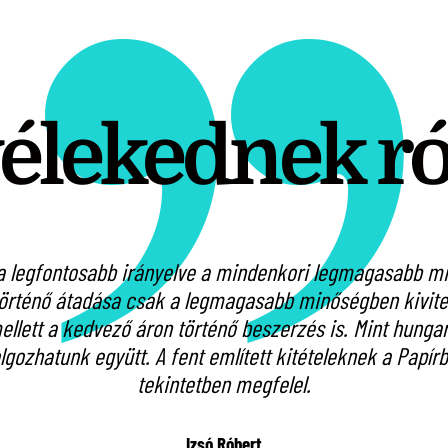
vélekednek r
 legfontosabb irányelve a mindenkori legmagasabb min
örténő átadása csak a legmagasabb minőségben kivitel
lett a kedvező áron történő beszerzés is. Mint hungari
olgozhatunk együtt. A fent említett kitételeknek a Pap
tekintetben megfelel.
Izsó Róbert