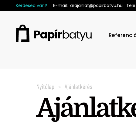
Kérdésed van?
E-mail
:
arajanlat@papirbatyu.hu
Tele
Referenci
Nyitólap
Ajánlatkérés
Ajánlatk