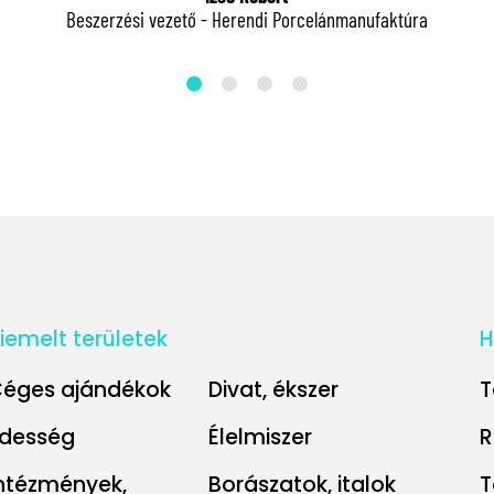
Beszerzési vezető - Herendi Porcelánmanufaktúra
iemelt területek
H
éges ajándékok
Divat, ékszer
T
desség
Élelmiszer
R
ntézmények,
Borászatok, italok
T