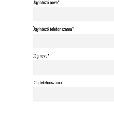
Ügyintéző neve*
Ügyintéző telefonszáma*
Cég neve*
Cég telefonszáma