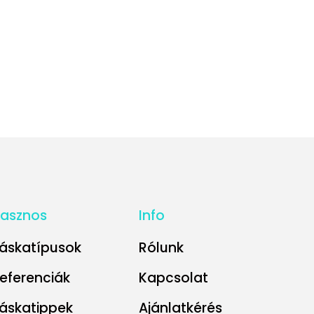
asznos
Info
áskatípusok
Rólunk
eferenciák
Kapcsolat
áskatippek
Ajánlatkérés