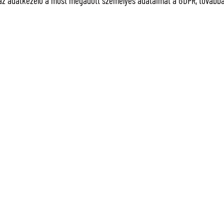
az adatkezelő a most megadott személyes adataimat a GDPR, továbbá a