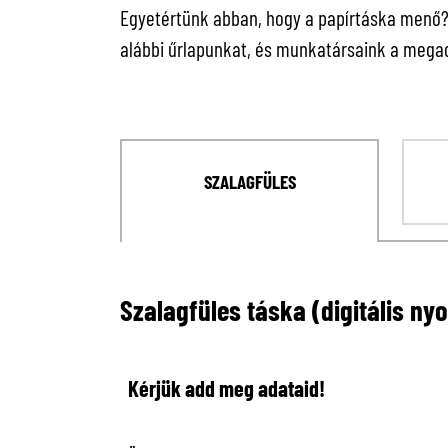
Egyetértünk abban, hogy a papírtáska menő? C
alábbi űrlapunkat, és munkatársaink a megad
SZALAGFÜLES
Szalagfüles táska (digitális ny
Kérjük add meg adataid!