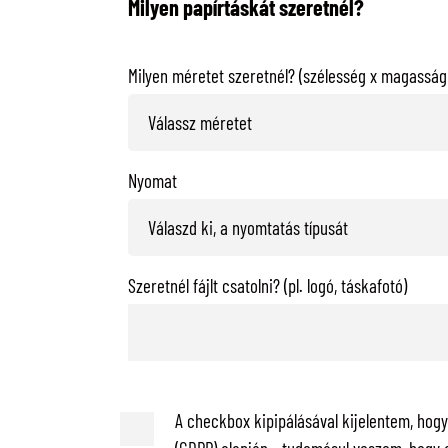
Milyen papírtáskát szeretnél?
Milyen méretet szeretnél? (szélesség x magasság 
Nyomat
Szeretnél fájlt csatolni? (pl. logó, táskafotó)
A checkbox kipipálásával kijelentem, hog