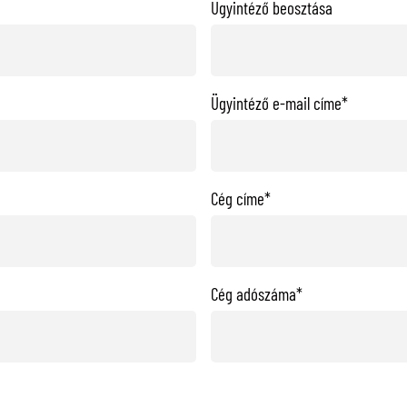
Ügyintéző beosztása
Ügyintéző e-mail címe*
Cég címe*
Cég adószáma*