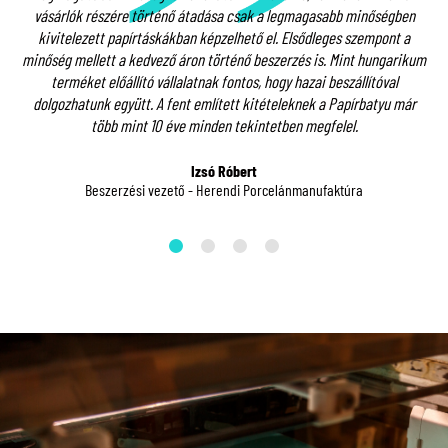
nk
vásárlók részére történő átadása csak a legmagasabb minőségben
kivitelezett papírtáskákban képzelhető el. Elsődleges szempont a
S
em
minőség mellett a kedvező áron történő beszerzés is. Mint hungarikum
c
terméket előállító vállalatnak fontos, hogy hazai beszállítóval
re
dolgozhatunk együtt. A fent említett kitételeknek a Papírbatyu már
több mint 10 éve minden tekintetben megfelel.
Izsó Róbert
Beszerzési vezető - Herendi Porcelánmanufaktúra