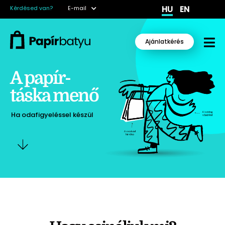
HU
EN
Kérdésed van?
E-mail
Ajánlatkérés
A papír-
táska menő
Ha odafigyeléssel készül