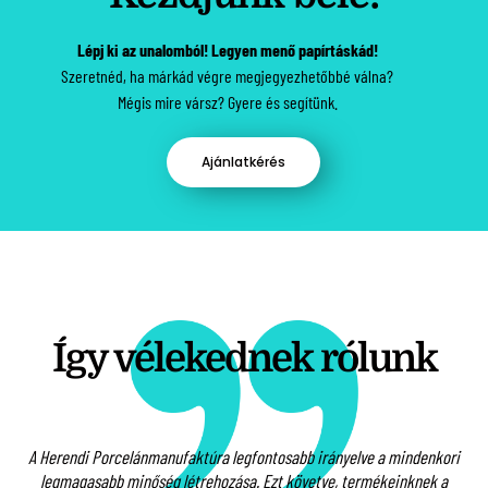
Lépj ki az unalomból! Legyen menő papírtáskád!
Szeretnéd, ha márkád végre megjegyezhetőbbé válna?
Mégis mire vársz? Gyere és segítünk.
Ajánlatkérés
Így vélekednek rólunk
A Herendi Porcelánmanufaktúra legfontosabb irányelve a mindenkori
l.
legmagasabb minőség létrehozása. Ezt követve, termékeinknek a