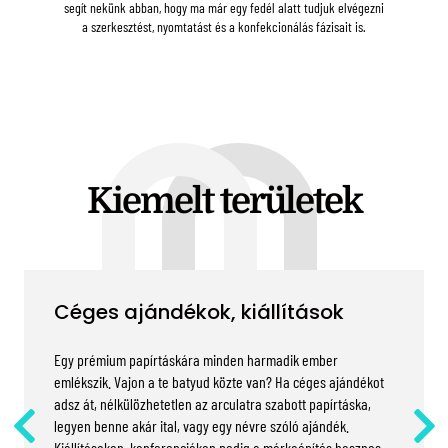
segít nekünk abban, hogy ma már egy fedél alatt tudjuk elvégezni
a szerkesztést, nyomtatást és a konfekcionálás fázisait is.
Kiemelt területek
Céges ajándékok, kiállítások
Egy prémium papírtáskára minden harmadik ember
emlékszik. Vajon a te batyud közte van? Ha céges ajándékot
adsz át, nélkülözhetetlen az arculatra szabott papírtáska,
legyen benne akár ital, vagy egy névre szóló ajándék.
Kiállításokon, konferenciákon pedig a márkaépítés hasznos