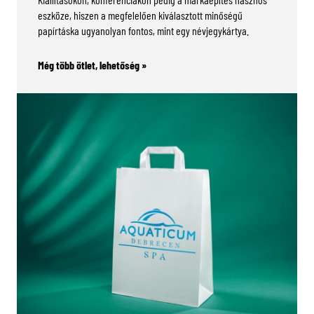
eszköze, hiszen a megfelelően kiválasztott minőségű
papírtáska ugyanolyan fontos, mint egy névjegykártya.
Még több ötlet, lehetőség »