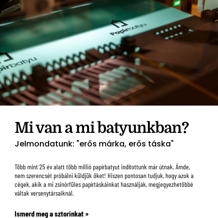
Mi van a mi batyunkban?
Jelmondatunk: "erős márka, erős táska"
Több mint 25 év alatt több millió papírbatyut indítottunk már útnak. Ámde,
nem szerencsét próbálni küldjük őket! Hiszen pontosan tudjuk, hogy azok a
cégek, akik a mi zsinórfüles papírtáskáinkat használják, megjegyezhetőbbé
váltak versenytársaiknál.
Ismerd meg a sztorinkat »