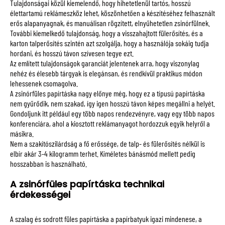
Tulajdonságai közül kiemelendő, hogy hihetetlenül tartós, hosszú
élettartamú reklámeszköz lehet, köszönhetően a készítéséhez felhasznált
erős alapanyagnak, és manuálisan rögzített, elnyűhetetlen zsinórfülnek.
További kiemelkedő tulajdonság, hogy a visszahajtott fülerősítés, és a
karton talperősítés szintén azt szolgálja, hogy a használója sokáig tudja
hordani, és hosszú távon szívesen tegye ezt.
Az említett tulajdonságok garanciát jelentenek arra, hogy viszonylag
nehéz és élesebb tárgyak is elegánsan, és rendkívül praktikus módon
lehessenek csomagolva.
A zsinórfüles papírtáska nagy előnye még, hogy ez a típusú papírtáska
nem gyűrődik, nem szakad, így igen hosszú távon képes megállni a helyét.
Gondoljunk itt például egy több napos rendezvényre, vagy egy több napos
konferenciára, ahol a kiosztott reklámanyagot hordozzuk egyik helyről a
másikra.
Nem a szakítószilárdság a fő erőssége, de talp- és fülerősítés nélkül is
elbír akár 3-4 kilogramm terhet. Kíméletes bánásmód mellett pedig
hosszabban is használható.
A zsinórfüles papírtáska technikai
érdekességei
A szalag és sodrott füles papírtáska a papírbatyuk igazi mindenese, a