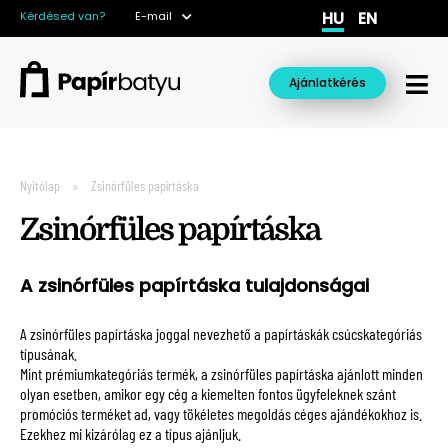
HU
EN
Kérdésed van?
E-mail
Ajánlatkérés
Nyitólap
Zsinórfüles papírtáska
Zsinórfüles papírtáska
A zsinórfüles papírtáska tulajdonságai
A
zsinórfüles papírtáska joggal nevezhető a papírtáskák csúcskategóriás
típusának.
Mint prémiumkategóriás termék, a zsinórfüles papírtáska ajánlott minden
olyan esetben, amikor egy cég a kiemelten fontos ügyfeleknek szánt
promóciós terméket ad, vagy tökéletes megoldás céges ajándékokhoz is.
Ezekhez mi kizárólag ez a típus ajánljuk.