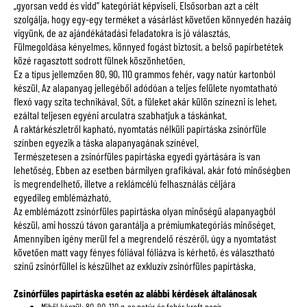
„gyorsan vedd és vidd” kategóriát képviseli. Elsősorban azt a célt
szolgálja, hogy egy-egy terméket a vásárlást követően könnyedén hazáig
vigyünk, de az ajándékátadási feladatokra is jó választás.
Fülmegoldása kényelmes, könnyed fogást biztosít, a belső papírbetétek
közé ragasztott sodrott fülnek köszönhetően.
Ez a típus jellemzően 80, 90, 110 grammos fehér, vagy natúr kartonból
készül. Az alapanyag jellegéből adódóan a teljes felülete nyomtatható
flexó vagy szita technikával. Sőt, a füleket akár külön színezni is lehet,
ezáltal teljesen egyéni arculatra szabhatjuk a táskánkat.
A raktárkészletről kapható, nyomtatás nélküli papírtáska zsinórfüle
színben egyezik a táska alapanyagának színével.
Természetesen a zsinórfüles papírtáska egyedi gyártására is van
lehetőség. Ebben az esetben bármilyen grafikával, akár fotó minőségben
is megrendelhető, illetve a reklámcélú felhasználás céljára
egyedileg emblémázható.
Az emblémázott zsinórfüles papírtáska olyan minőségű alapanyagból
készül, ami hosszú távon garantálja a prémiumkategóriás minőséget.
Amennyiben igény merül fel a megrendelő részéről, úgy a nyomtatást
követően matt vagy fényes fóliával fóliázva is kérhető, és választható
színű zsinórfüllel is készülhet az exkluzív zsinórfüles papírtáska.
Zsinórfüles papírtáska esetén az alábbi kérdések általánosak
Miből készül: 80, 90, 110 g-os natúr és fehér kraft papír.