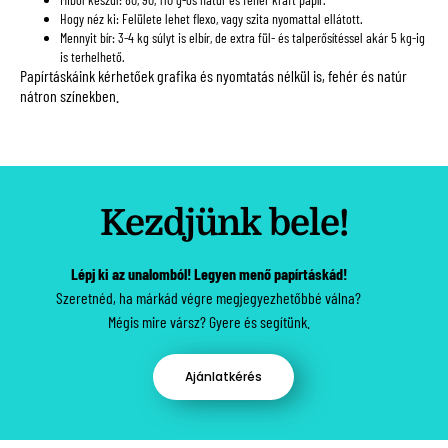
Hogy néz ki: Felülete lehet flexo, vagy szita nyomattal ellátott.
Mennyit bír: 3-4 kg súlyt is elbír, de extra fül- és talperősítéssel akár 5 kg-ig
is terhelhető.
Papírtáskáink kérhetőek grafika és nyomtatás nélkül is, fehér és natúr
nátron színekben.
Kezdjünk bele!
Lépj ki az unalomból! Legyen menő papírtáskád!
Szeretnéd, ha márkád végre megjegyezhetőbbé válna?
Mégis mire vársz? Gyere és segítünk.
Ajánlatkérés