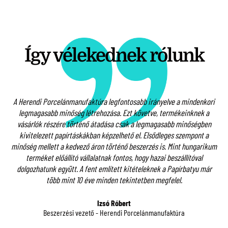
Így vélekednek rólunk
A Herendi Porcelánmanufaktúra legfontosabb irányelve a mindenkori
l.
legmagasabb minőség létrehozása. Ezt követve, termékeinknek a
nk
vásárlók részére történő átadása csak a legmagasabb minőségben
kivitelezett papírtáskákban képzelhető el. Elsődleges szempont a
S
em
minőség mellett a kedvező áron történő beszerzés is. Mint hungarikum
c
terméket előállító vállalatnak fontos, hogy hazai beszállítóval
re
dolgozhatunk együtt. A fent említett kitételeknek a Papírbatyu már
több mint 10 éve minden tekintetben megfelel.
Izsó Róbert
Beszerzési vezető - Herendi Porcelánmanufaktúra