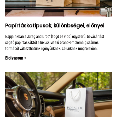
Papírtáskatípusok, különbségei, előnyei
Napjainkban a „Drag and Drop” (fogd és vidd) egyszerű, bevásárlást
segítő papírtáskáktól a luxuskivitelű brand-emblémáig számos
formából választhatunk igényünknek, célunknak megfelelően.
Elolvasom »