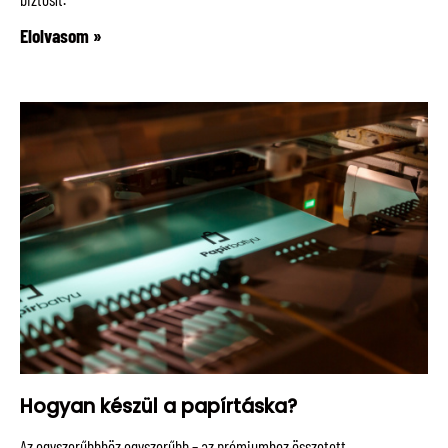
Elolvasom »
Hogyan készül a papírtáska?
Az egyszerűbbhöz egyszerűbb – az prémiumhoz összetett