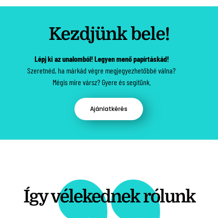
Kezdjünk bele!
Lépj ki az unalomból! Legyen menő papírtáskád!
Szeretnéd, ha márkád végre megjegyezhetőbbé válna?
Mégis mire vársz? Gyere és segítünk.
Ajánlatkérés
Így vélekednek rólunk