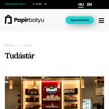
HU
EN
Kérdésed van?
E-mail
Ajánlatkérés
Nyitólap
Tudástár
Tudástár