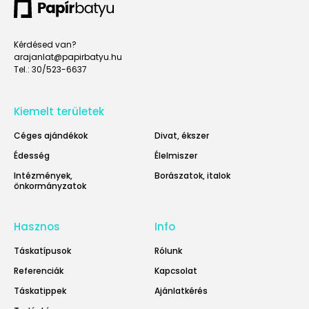
Kérdésed van?
arajanlat@papirbatyu.hu
Tel.: 30/523-6637
Kiemelt területek
Céges ajándékok
Divat, ékszer
Édesség
Élelmiszer
Intézmények,
Borászatok, italok
önkormányzatok
Hasznos
Info
Táskatípusok
Rólunk
Referenciák
Kapcsolat
Táskatippek
Ajánlatkérés