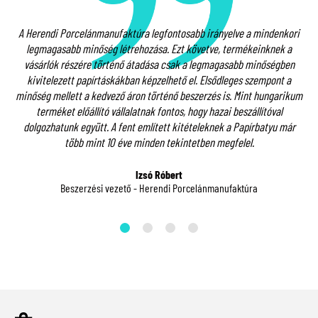
A Herendi Porcelánmanufaktúra legfontosabb irányelve a mindenkori
l.
legmagasabb minőség létrehozása. Ezt követve, termékeinknek a
nk
vásárlók részére történő átadása csak a legmagasabb minőségben
kivitelezett papírtáskákban képzelhető el. Elsődleges szempont a
S
em
minőség mellett a kedvező áron történő beszerzés is. Mint hungarikum
c
terméket előállító vállalatnak fontos, hogy hazai beszállítóval
re
dolgozhatunk együtt. A fent említett kitételeknek a Papírbatyu már
több mint 10 éve minden tekintetben megfelel.
Izsó Róbert
Beszerzési vezető - Herendi Porcelánmanufaktúra