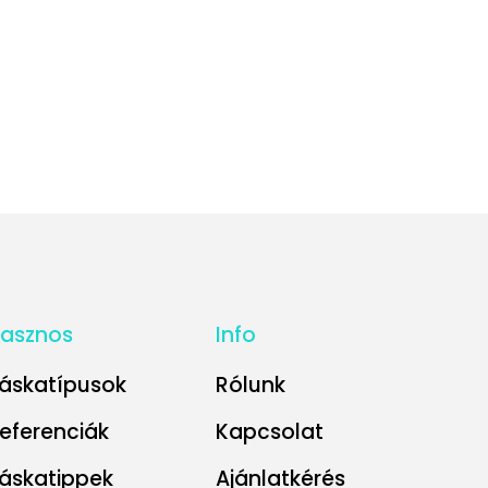
asznos
Info
áskatípusok
Rólunk
eferenciák
Kapcsolat
áskatippek
Ajánlatkérés