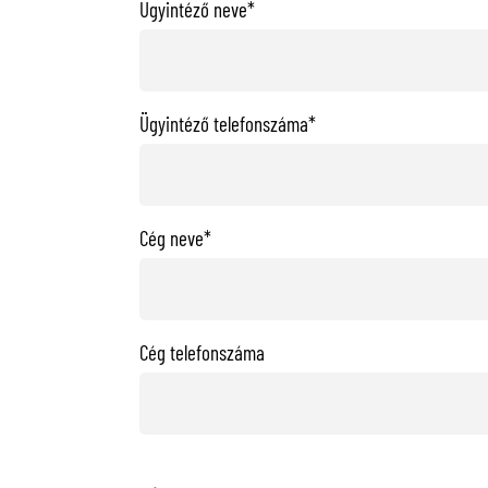
Ügyintéző neve*
Ügyintéző telefonszáma*
Cég neve*
Cég telefonszáma