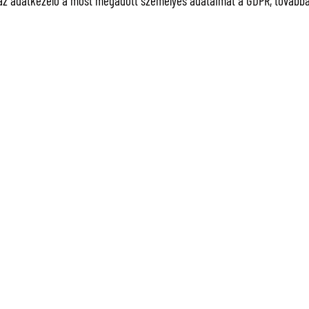
az adatkezelő a most megadott személyes adataimat a GDPR, továbbá a