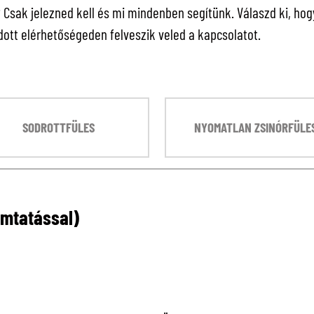
sak jelezned kell és mi mindenben segítünk. Válaszd ki, hogy 
ott elérhetőségeden felveszik veled a kapcsolatot.
SODROTTFÜLES
NYOMATLAN ZSINÓRFÜLE
omtatással)