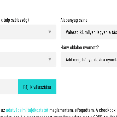
x talp szélesség)
Alapanyag színe
Hány oldalon nyomott?
Fájl kiválasztása
y az
adatvédelmi tájékoztatót
megismertem, elfogadtam. A checkbox ki