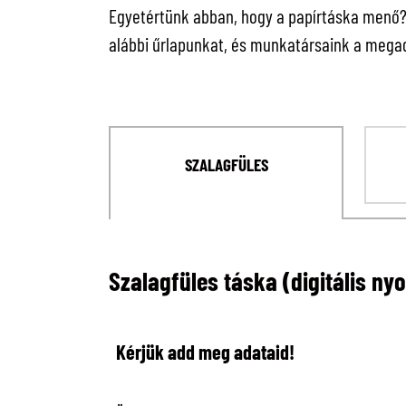
Egyetértünk abban, hogy a papírtáska menő? C
alábbi űrlapunkat, és munkatársaink a megad
SZALAGFÜLES
Szalagfüles táska (digitális ny
Kérjük add meg adataid!