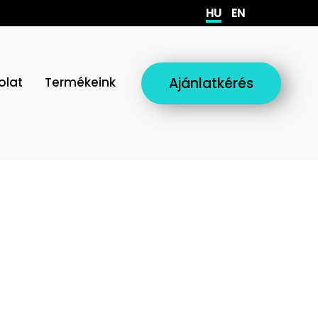
HU
EN
olat
Termékeink
Ajánlatkérés