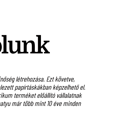
ólunk
őség létrehozása. Ezt követve,
A St. Andrea Szől
ezett papírtáskákban képzelhető el.
szeretné sugal
kum terméket előállító vállalatnak
készíteni. A c
írbatyu már több mint 10 éve minden