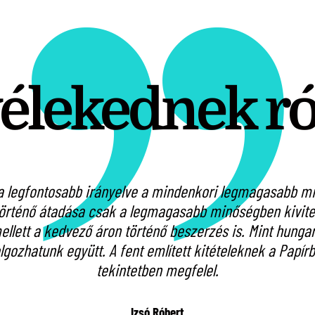
vélekednek r
 legfontosabb irányelve a mindenkori legmagasabb min
örténő átadása csak a legmagasabb minőségben kivitel
lett a kedvező áron történő beszerzés is. Mint hungari
olgozhatunk együtt. A fent említett kitételeknek a Pap
tekintetben megfelel.
Izsó Róbert