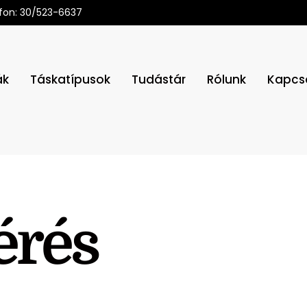
fon: 30/523-6637
ák
Táskatípusok
Tudástár
Rólunk
Kapcs
érés