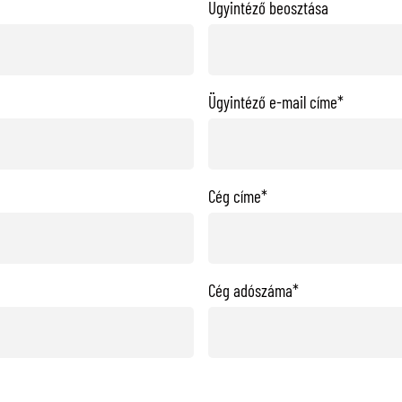
Ügyintéző beosztása
Ügyintéző e-mail címe*
Cég címe*
Cég adószáma*