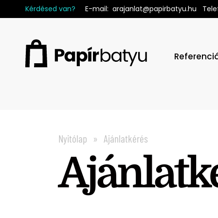
Kérdésed van?
E-mail
:
arajanlat@papirbatyu.hu
Tele
Referenci
Nyitólap
Ajánlatkérés
Ajánlatk