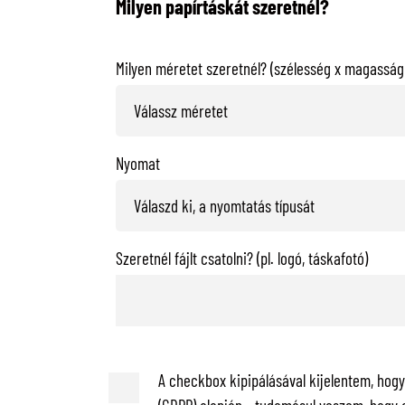
Milyen papírtáskát szeretnél?
Milyen méretet szeretnél? (szélesség x magasság 
Nyomat
Szeretnél fájlt csatolni? (pl. logó, táskafotó)
A checkbox kipipálásával kijelentem, hog