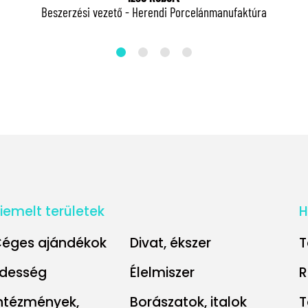
Beszerzési vezető - Herendi Porcelánmanufaktúra
iemelt területek
H
éges ajándékok
Divat, ékszer
T
desség
Élelmiszer
R
ntézmények,
Borászatok, italok
T