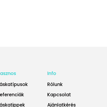
asznos
Info
áskatípusok
Rólunk
eferenciák
Kapcsolat
áskatippek
Ajánlatkérés