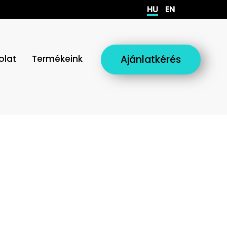
HU
EN
olat
Termékeink
Ajánlatkérés