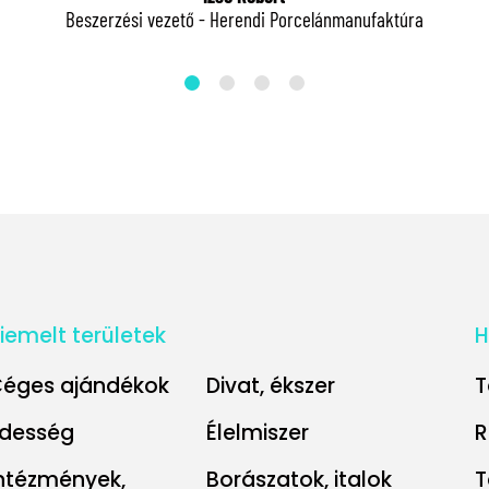
Beszerzési vezető - Herendi Porcelánmanufaktúra
iemelt területek
H
éges ajándékok
Divat, ékszer
T
desség
Élelmiszer
R
ntézmények,
Borászatok, italok
T