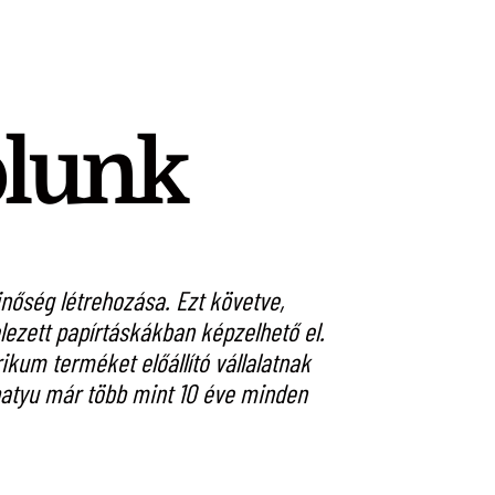
ólunk
őség létrehozása. Ezt követve,
A St. Andrea Szől
ezett papírtáskákban képzelhető el.
szeretné sugal
kum terméket előállító vállalatnak
készíteni. A c
írbatyu már több mint 10 éve minden