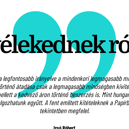
vélekednek r
 legfontosabb irányelve a mindenkori legmagasabb min
örténő átadása csak a legmagasabb minőségben kivitel
lett a kedvező áron történő beszerzés is. Mint hungari
olgozhatunk együtt. A fent említett kitételeknek a Pap
tekintetben megfelel.
Izsó Róbert