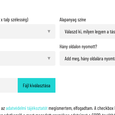
x talp szélesség)
Alapanyag színe
Hány oldalon nyomott?
Fájl kiválasztása
y az
adatvédelmi tájékoztatót
megismertem, elfogadtam. A checkbox ki