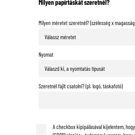
Milyen papírtáskát szeretnél?
Milyen méretet szeretnél? (szélesség x magasság 
Nyomat
Szeretnél fájlt csatolni? (pl. logó, táskafotó)
A checkbox kipipálásával kijelentem, hog