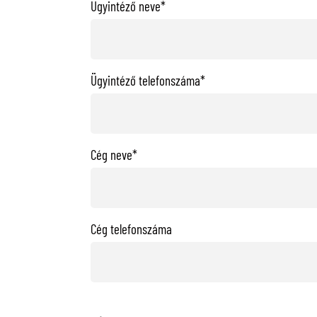
Ügyintéző neve*
Ügyintéző telefonszáma*
Cég neve*
Cég telefonszáma