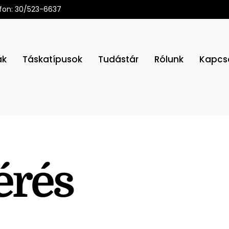
fon: 30/523-6637
ák
Táskatípusok
Tudástár
Rólunk
Kapcs
érés