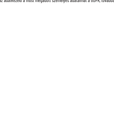
az adatkezelő a most megadott személyes adataimat a GDPR, továbbá a