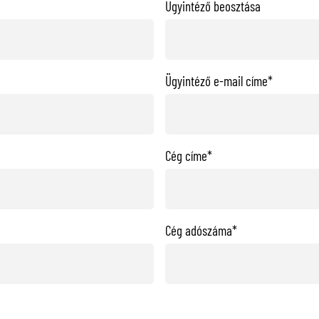
Ügyintéző beosztása
Ügyintéző e-mail címe*
Cég címe*
Cég adószáma*