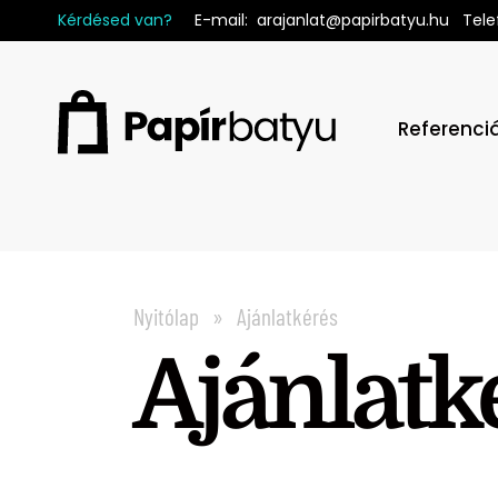
Kérdésed van?
E-mail
:
arajanlat@papirbatyu.hu
Tele
Referenci
Nyitólap
Ajánlatkérés
Ajánlatk