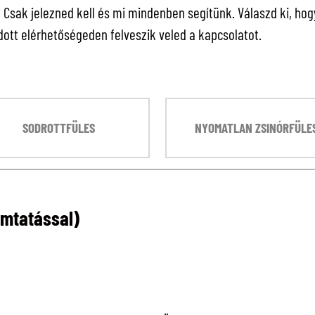
sak jelezned kell és mi mindenben segítünk. Válaszd ki, hogy 
ott elérhetőségeden felveszik veled a kapcsolatot.
SODROTTFÜLES
NYOMATLAN ZSINÓRFÜLE
omtatással)