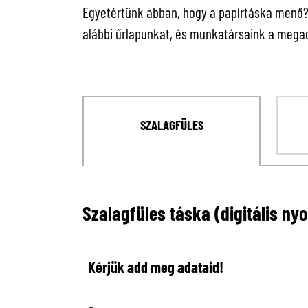
Egyetértünk abban, hogy a papírtáska menő? C
alábbi űrlapunkat, és munkatársaink a megad
SZALAGFÜLES
Szalagfüles táska (digitális ny
Kérjük add meg adataid!