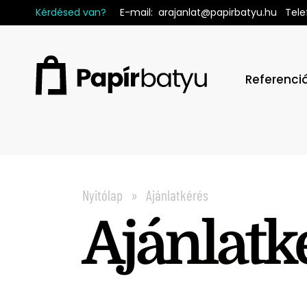
Kérdésed van?
E-mail
:
arajanlat@papirbatyu.hu
Tele
Referenci
Nyitólap
Ajánlatkérés
Ajánlatk