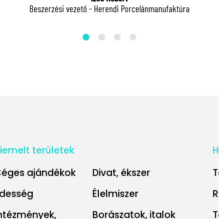
Beszerzési vezető - Herendi Porcelánmanufaktúra
iemelt területek
H
éges ajándékok
Divat, ékszer
T
desség
Élelmiszer
R
ntézmények,
Borászatok, italok
T