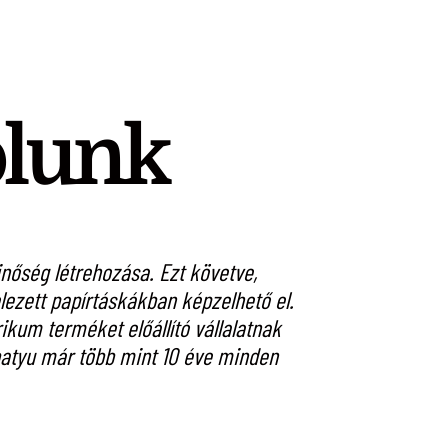
ólunk
őség létrehozása. Ezt követve,
A St. Andrea Szől
ezett papírtáskákban képzelhető el.
szeretné sugal
kum terméket előállító vállalatnak
készíteni. A c
írbatyu már több mint 10 éve minden