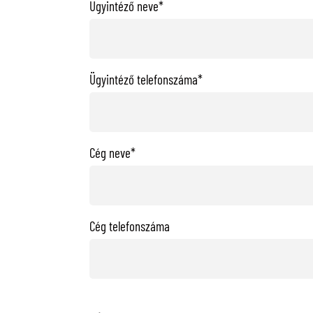
Ügyintéző neve*
Ügyintéző telefonszáma*
Cég neve*
Cég telefonszáma