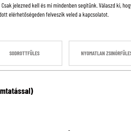
sak jelezned kell és mi mindenben segítünk. Válaszd ki, hogy 
ott elérhetőségeden felveszik veled a kapcsolatot.
SODROTTFÜLES
NYOMATLAN ZSINÓRFÜLE
omtatással)