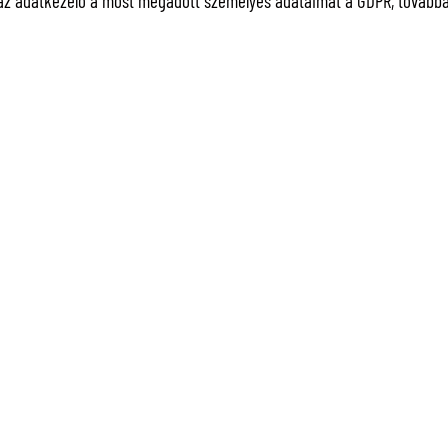
az adatkezelő a most megadott személyes adataimat a GDPR, továbbá a