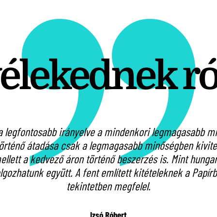
vélekednek r
 legfontosabb irányelve a mindenkori legmagasabb min
örténő átadása csak a legmagasabb minőségben kivitel
lett a kedvező áron történő beszerzés is. Mint hungari
olgozhatunk együtt. A fent említett kitételeknek a Pap
tekintetben megfelel.
Izsó Róbert