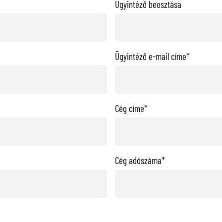
Ügyintéző beosztása
Ügyintéző e-mail címe*
Cég címe*
Cég adószáma*