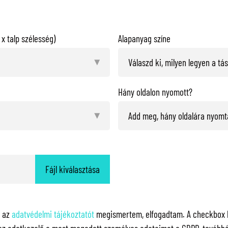
x talp szélesség)
Alapanyag színe
Hány oldalon nyomott?
Fájl kiválasztása
y az
adatvédelmi tájékoztatót
megismertem, elfogadtam. A checkbox ki