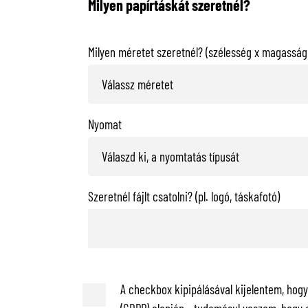
Milyen papírtáskát szeretnél?
Milyen méretet szeretnél? (szélesség x magasság 
Nyomat
Szeretnél fájlt csatolni? (pl. logó, táskafotó)
A checkbox kipipálásával kijelentem, hog