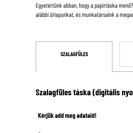
Egyetértünk abban, hogy a papírtáska menő? C
alábbi űrlapunkat, és munkatársaink a megad
SZALAGFÜLES
Szalagfüles táska (digitális ny
Kérjük add meg adataid!