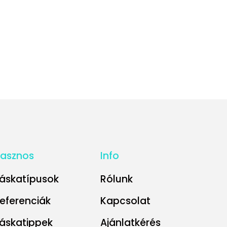
asznos
Info
áskatípusok
Rólunk
eferenciák
Kapcsolat
áskatippek
Ajánlatkérés