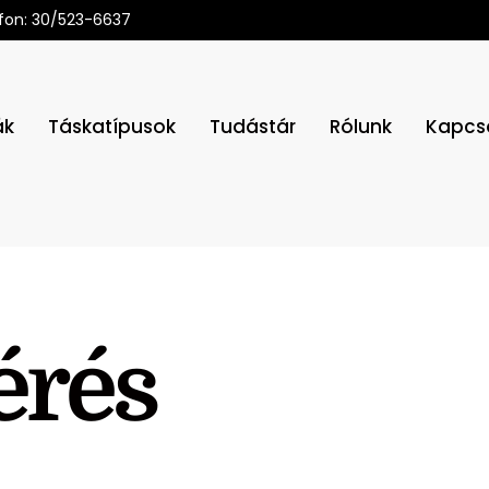
fon: 30/523-6637
ák
Táskatípusok
Tudástár
Rólunk
Kapcs
érés