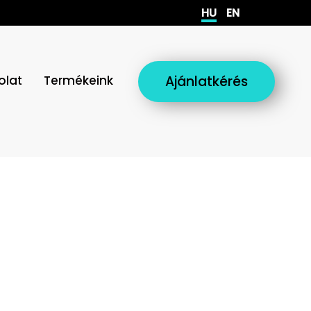
HU
EN
olat
Termékeink
Ajánlatkérés